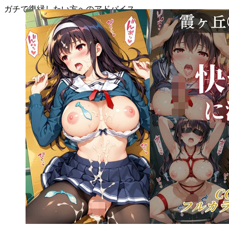
ガチで復縁したい方へのアドバイス