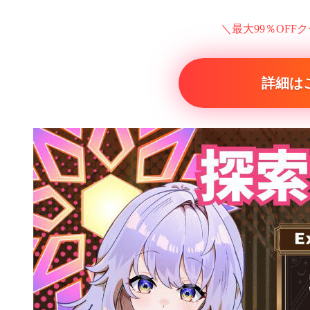
＼最大99％OFF
詳細は