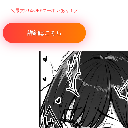
＼最大99％OFFクーポンあり！／
詳細はこちら