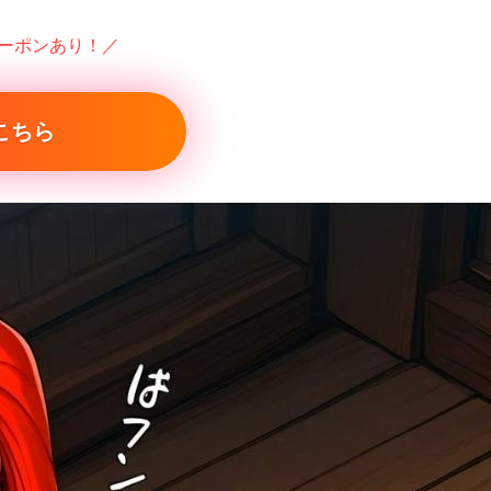
クーポンあり！／
こちら