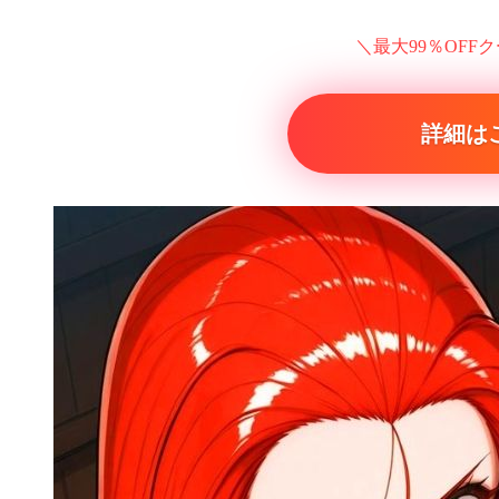
＼最大99％OFF
詳細は