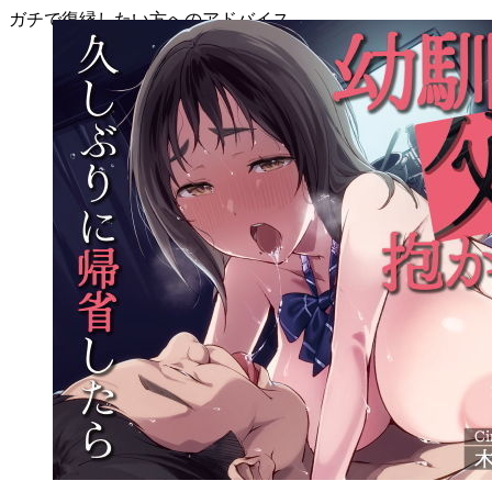
ガチで復縁したい方へのアドバイス