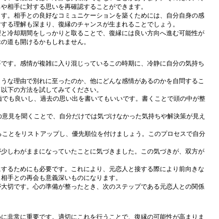
ちや相手に対する思いを再確認することができます。
ます。相手との良好なコミュニケーションを築くためには、自分自身の感
対する理解も深まり、復縁のチャンスが生まれることでしょう。
理と冷却期間をしっかりと取ることで、復縁には良い方向へ進む可能性が
縁の道も開けるかもしれません。
要です。感情が複雑に入り混じっているこの時期に、冷静に自分の気持ち
ような理由で別れに至ったのか、他にどんな感情があるのかを自問するこ
て以下の方法を試してみてください。
。愚痴でも良いし、過去の思い出を書いてもいいです。書くことで頭の中が整
からの意見を聞くことで、自分だけでは気づけなかった気持ちや解決策が見え
でいることをリストアップし、優先順位を付けましょう。このプロセスで自分
が少しわがままになっていたことに気づきました。この気づきが、双方が
にするためにも必要です。これにより、元恋人と接する際により前向きな
、相手との再会も意義深いものになります。
が大切です。心の準備が整ったとき、次のステップである元恋人との関係
めに非常に重要です。適切にこれを行うことで、復縁の可能性が高まりま