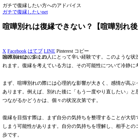
ガチで復縁したい方へのアドバイス
ガチで復縁したいnet
喧嘩別れは復縁できない？【喧嘩別れ後
X
Facebook
はてブ
LINE
Pinterest
コピー
喧嘩別れは、多くの人にとって辛い経験です。このような状
2025.04.05
2025.12.23
れます。復縁を考えている方は、その可能性について冷静に
まず、喧嘩別れの際には心理的な影響が大きく、感情が高ぶ
あります。例えば、別れた後に「もう一度やり直したい」と
つながるかどうかは、個々の状況次第です。
復縁を目指す際は、まず自分の気持ちを整理することが大切
しまう可能性があります。自分の気持ちを理解し、相手との
歩です。