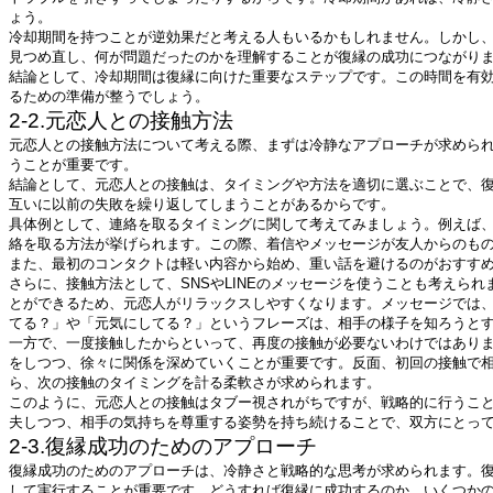
ょう。
冷却期間を持つことが逆効果だと考える人もいるかもしれません。しかし
見つめ直し、何が問題だったのかを理解することが復縁の成功につながり
結論として、冷却期間は復縁に向けた重要なステップです。この時間を有
るための準備が整うでしょう。
2-2.元恋人との接触方法
元恋人との接触方法について考える際、まずは冷静なアプローチが求めら
うことが重要です。
結論として、元恋人との接触は、タイミングや方法を適切に選ぶことで、
互いに以前の失敗を繰り返してしまうことがあるからです。
具体例として、連絡を取るタイミングに関して考えてみましょう。例えば
絡を取る方法が挙げられます。この際、着信やメッセージが友人からのも
また、最初のコンタクトは軽い内容から始め、重い話を避けるのがおすす
さらに、接触方法として、SNSやLINEのメッセージを使うことも考えら
とができるため、元恋人がリラックスしやすくなります。メッセージでは
てる？」や「元気にしてる？」というフレーズは、相手の様子を知ろうと
一方で、一度接触したからといって、再度の接触が必要ないわけではあり
をしつつ、徐々に関係を深めていくことが重要です。反面、初回の接触で
ら、次の接触のタイミングを計る柔軟さが求められます。
このように、元恋人との接触はタブー視されがちですが、戦略的に行うこ
夫しつつ、相手の気持ちを尊重する姿勢を持ち続けることで、双方にとっ
2-3.復縁成功のためのアプローチ
復縁成功のためのアプローチは、冷静さと戦略的な思考が求められます。
して実行することが重要です。どうすれば復縁に成功するのか、いくつか