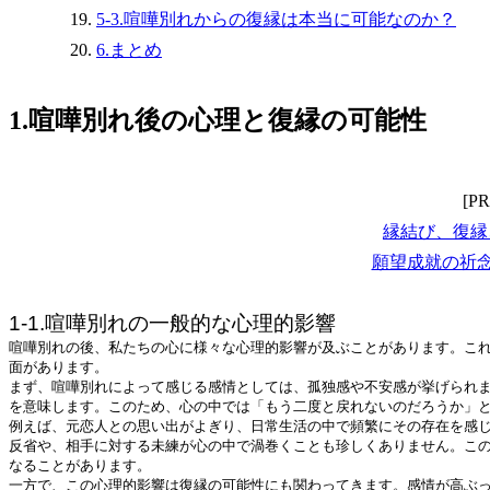
5-3.喧嘩別れからの復縁は本当に可能なのか？
6.まとめ
1.喧嘩別れ後の心理と復縁の可能性
[PR
縁結び、復縁
願望成就の祈
1-1.喧嘩別れの一般的な心理的影響
喧嘩別れの後、私たちの心に様々な心理的影響が及ぶことがあります。こ
面があります。
まず、喧嘩別れによって感じる感情としては、孤独感や不安感が挙げられ
を意味します。このため、心の中では「もう二度と戻れないのだろうか」
例えば、元恋人との思い出がよぎり、日常生活の中で頻繁にその存在を感
反省や、相手に対する未練が心の中で渦巻くことも珍しくありません。こ
なることがあります。
一方で、この心理的影響は復縁の可能性にも関わってきます。感情が高ぶ