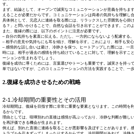
す。
まず、結論として、オープンで誠実なコミュニケーションが意義を持ちま
えることが必要だからです。コミュニケーションは両者の気持ちを理解し
具体例として、元恋人に連絡を取る際には、リラックスした雰囲気を心掛
る？」と問いかけることで、自然な会話を引き出すことができます。この
また、復縁の際には、以下のポイントに注意が必要です。
– 自分の気持ちを素直に伝える。ただし、一方的にならないよう配慮する。
– 相手の意見や気持ちにも耳を傾け、理解を示す。これにより、相手も安
– 感情的な話し合いは避け、冷静さを保つ。ヒートアップした際には、一
時には、相手が過去の感情を持ち続けていることに対して、理解を示すこ
ーションが生まれるでしょう。
復縁を成功に導くためには、言葉選びやトーンも重要です。誠実さを持っ
単ではないですが、このコミュニケーションの方法を実践することで、一
2.復縁を成功させるための戦略
2-1.冷却期間の重要性とその活用
冷却期間は、復縁を目指す際に非常に重要な要素となります。この時間を
るからです。
理由としては、喧嘩別れの直後は感情が高ぶっており、冷静な判断が難し
を再評価できる機会が生まれます。
例えば、別れた直後に連絡を取ることが悪影響を及ぼすことがあります。
トラブルを引きずってしまったりするからです。冷却期間があれば、冷静