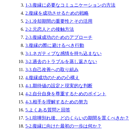
1-3.復縁に必要なコミュニケーションの方法
2.復縁を成功させるための戦略
2-1.冷却期間の重要性とその活用
2-2.元恋人との接触方法
2-3.復縁成功のためのアプローチ
3.復縁の際に避けるべき行動
3-1.ネガティブな感情を持ち込まない
3-2.過去のトラブルを蒸し返さない
3-3.自己改善への取り組み
4.復縁成功のための心構え
4-1.期待値の設定と現実的な判断
4-2.自分自身を尊重するためのポイント
4-3.相手を理解するための努力
5.よくある質問と回答
5-1.喧嘩別れ後、どのくらいの期間を置くべきか
5-2.復縁に向けた最初の一歩は何か？