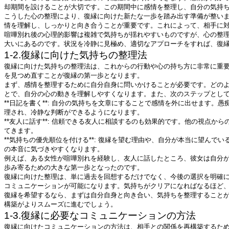
却期間を設けることが大切です。この期間中に感情を整理し、自分の気持
こうした心の整理により、復縁に向けた新たな一歩を踏み出す準備が整い
情を理解し、しっかりと向き合うことが重要です。これによって、相手に
喧嘩別れ後の心理的影響は複雑で気持ちが揺れやすいものですが、心の整
大いにあるのです。状況を冷静に見極め、適切なアプローチをすれば、復
1-2.復縁に向けた気持ちの整理法
復縁に向けた気持ちの整理法は、これからの行動や心の持ち方に非常に重
を見つめ直すことが復縁の第一歩となります。
まず、感情を整理するために自分自身に問いかけることが必要です。どの
とで、自分の心の動きを理解しやすくなります。また、次のステップとし
**日記を書く**: 自分の気持ちを文章にすることで感情を外に出せます
理され、冷静な判断ができるようになります。
**友人に話す**: 信頼できる友人に相談するのも効果的です。他の視点
てきます。
**気持ちの優先順位を付ける**: 復縁を望む理由や、自分が本当に望ん
の本音に気づきやすくなります。
例えば、ある女性が喧嘩別れを経験し、友人に話したところ、彼女は自分
歩み寄るための大きな第一歩となったのです。
復縁に向けた整理は、単に過去を回想するだけでなく、今後の選択を明確
コミュニケーションが可能になります。気持ちがクリアになればなるほど
復縁を希望するなら、まずは自分自身と向き合い、気持ちを整理すること
構築がよりスムーズに進むでしょう。
1-3.復縁に必要なコミュニケーションの方法
復縁に向けたコミュニケーションの方法は、相手との関係を再構築するた