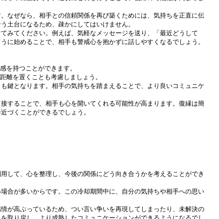
す。なぜなら、相手との信頼関係を再び築くためには、気持ちを正直に伝
合う土台になるため、疎かにしてはいけません。
けてみてください。例えば、気軽なメッセージを送り、「最近どうして
ように始めることで、相手も警戒心を抱かずに話しやすくなるでしょう。
心感を持つことができます。
旦距離を置くことも考慮しましょう。
とも鍵となります。相手の気持ちを踏まえることで、より良いコミュニケ
て接することで、相手も心を開いてくれる可能性が高まります。復縁は簡
歩近づくことができるでしょう。
利用して、心を整理し、今後の関係にどう向き合うかを考えることができ
い場合が多いからです。この冷却期間中に、自分の気持ちや相手への思い
感情が高ぶっているため、つい言い争いを再現してしまったり、未解決の
さを取り戻し、より成熟したコミュニケーションができるようになるでし