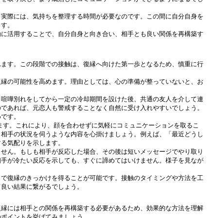
、実際には、気持ちを整理する時間が必要なのです。この間に自分自身を
ます。
効に活用することで、自分自身と向き合い、相手とも良い関係を再構築す
れます。この段階での接触は、復縁へ向けた第一歩となるため、慎重に行
復縁の可能性を高めます。理由としては、心の準備が整っていないと、お
、喧嘩別れをしてから一定の冷却期間を設けた後、共通の友人を介して連
のであれば、元恋人も警戒することなく自然に受け入れやすいでしょう。
めです。
れます。これにより、顔を合わせずに気軽にコミュニケーションを取るこ
、相手の状況を伺うような内容を心掛けましょう。例えば、「最近どうし
する気配りを示します。
ません。もしも相手が反応した場合、その後は短いメッセージでやり取り
相手が冷たい反応を示しても、すぐに諦めてはいけません。様子を見なが
とで復縁のきっかけを得ることが可能です。接触のタイミングや方法を工
て良い結果に繋がるでしょう。
復縁には相手との関係を再構築する必要があるため、効果的な方法を理解
のポイントを挙げてみましょう。