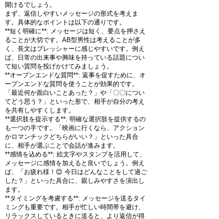
開けるでしょう。
まず、返信しやすいメッセージの形式を考えま
す。具体的なポイントは以下の通りです。
**短く明確に**: メッセージは短く、要点を押さえ
ることが大切です。AB型男性は考えることが多
く、長文はプレッシャーに感じやすいです。例え
ば、日常の出来事や興味を持っている話題につい
て短い質問を投げかけてみましょう。
**オープンエンドな質問**: 返事を促すために、オ
ープンエンドな質問を使うことが効果的です。
「最近何か面白いことあった？」や「〇〇につい
てどう思う？」といった形で、相手が自分の考え
を共有しやすくします。
**選択肢を提示する**: 明確な選択肢を提供するの
も一つの手です。「映画に行くなら、アクション
かロマンチックどちらがいい？」といった具合
に、相手が選ぶことで会話が進みます。
**感情を込める**: 絵文字やスタンプを活用して、
メッセージに感情を加えると良いでしょう。例え
ば、「お疲れ様！😊 今日はどんなことをして過ご
した？」といった具合に、親しみやすさを演出し
ます。
**タイミングを考慮する**: メッセージを送るタイ
ミングも重要です。相手が忙しい時間帯を避け、
リラックスしているときに送ると、より返信が得