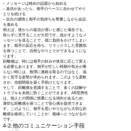
– メッセージは軽めの話題から始める
– 返信があったら、相手のペースに合わせてやり
とりを続ける
– 自分の感情と相手の気持ちを尊重しながら会話
を進める
例えば、彼からの返信が遅いと感じた場合でも、
焦らずに見守ることが大切です。急かすようなメ
ッセージを送ることで、彼に負担をかけてしまい
ます。相手の反応を待ち、リラックスした雰囲気
を保つことで、自然なやりとりができるようにな
ります。
距離感は、時には相手の好みや状況に応じて変え
る必要もあります。相手が忙しい時期や気分が乗
らない時には、無理に連絡を取るのではなく、温
かく見守る姿勢が求められます。このような柔軟
さが、信頼関係を築く手助けとなります。
そして、距離感を意識することで、多くの誤解や
トラブルを未然に防ぐことができます。AB型男性
は、他人との関係に慎重になる傾向があるため、
適切な距離感を保つことで安心感を提供できま
す。このように、相手を思いやりながら大切な距
離感を維持していくことが、復縁へとつながるの
です。
4-2.他のコミュニケーション手段