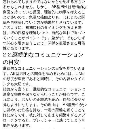
忘れられてしまうのではないかと心配する方もい
るかもしれません。しかし、AB型男性は感情的な
側面を持っている反面、理論的に物事を考えるこ
とが多いので、急激な接触よりも、じわじわと関
係を再構築していく方が効果的とされています。
このように、初期接触のタイミングを考える際
は、彼の性格を理解しつつ、自然な流れで近づい
ていくことがポイントです。急がず、でも少しず
つ関心を引き合うことで、関係を復活させる可能
性が高まります。
2-2.継続的なコミュニケーション
の目安
継続的なコミュニケーションの目安を見ていきま
す。AB型男性との関係を深めるためには、LINE
の頻度が重要であると同時に、その内容やタイミ
ングも大切です。
結論から言うと、継続的なコミュニケーションは
適度な頻度を保ちながら行うことが肝心です。こ
れにより、お互いの距離感を縮め、自然に会話が
弾むようになります。その理由は、AB型男性が少
し謎めいた性格を持ち、一定の距離を置くことを
好むからです。彼に対してあまり頻繁すぎるアプ
ローチをすると、プレッシャーに感じてしまう可
能性があります。