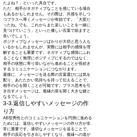
たよね？」といった具合です。
ただ、相手がネガティブなことを感じている場合
もあるかもしれません。その際は、共感を示しつ
つプラスへ導くメッセージが有効です。「大変だ
ったね。でも、これからまた楽しいことを一緒に
見つけていこう」といった優しい言葉で励ますと
良いでしょう。
ポジティブなメッセージばかりが大切と思う人も
いるかもしれませんが、実際には相手の感情を理
解することも重要です。ネガティブな感情にふれ
ることなく無理にポジティブにするのではなく、
相手の状態に寄り添いながら進めることが長続き
するコミュニケーションにつながります。
最後に、メッセージを送る際の言葉選びには気を
配り、あたたかい気持ちを持って伝えることで、
相手の心を開くことが可能です。プラス思考を引
き出すメッセージは、復縁の扉を開く大きな鍵と
なるでしょう。
3-3.返信しやすいメッセージの作
り方
AB型男性とのコミュニケーションを円滑に進める
ためには、返信しやすいメッセージの作り方が非
常に重要です。適切なメッセージを送ることで、
相手の反応を引き出しやすくなり、復縁への道が