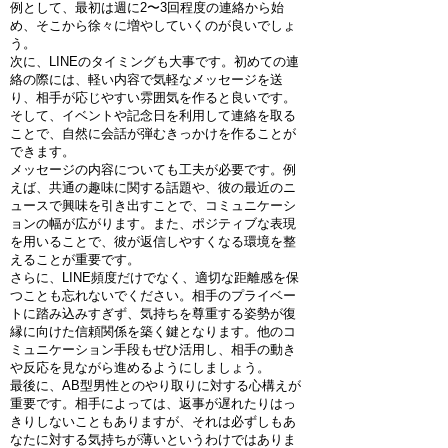
例として、最初は週に2〜3回程度の連絡から始
め、そこから徐々に増やしていくのが良いでしょ
う。
次に、LINEのタイミングも大事です。初めての連
絡の際には、軽い内容で気軽なメッセージを送
り、相手が応じやすい雰囲気を作ると良いです。
そして、イベントや記念日を利用して連絡を取る
ことで、自然に会話が弾むきっかけを作ることが
できます。
メッセージの内容についても工夫が必要です。例
えば、共通の趣味に関する話題や、彼の最近のニ
ュースで興味を引き出すことで、コミュニケーシ
ョンの幅が広がります。また、ポジティブな表現
を用いることで、彼が返信しやすくなる環境を整
えることが重要です。
さらに、LINE頻度だけでなく、適切な距離感を保
つことも忘れないでください。相手のプライベー
トに踏み込みすぎず、気持ちを尊重する姿勢が復
縁に向けた信頼関係を築く鍵となります。他のコ
ミュニケーション手段もぜひ活用し、相手の動き
や反応を見ながら進めるようにしましょう。
最後に、AB型男性とのやり取りに対する心構えが
重要です。相手によっては、返事が遅れたりはっ
きりしないこともありますが、それは必ずしもあ
なたに対する気持ちが薄いというわけではありま