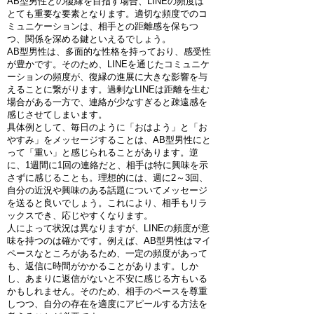
AB型男性との復縁を目指す場合、LINEの頻度は
とても重要な要素となります。適切な頻度でのコ
ミュニケーションは、相手との距離感を保ちつ
つ、関係を深める鍵といえるでしょう。
AB型男性は、多面的な性格を持っており、感受性
が豊かです。そのため、LINEを通じたコミュニケ
ーションの頻度が、復縁の進展に大きな影響を与
えることに繋がります。過剰なLINEは距離を生む
場合がある一方で、連絡が少なすぎると疎遠感を
感じさせてしまいます。
具体例として、毎日のように「おはよう」と「お
やすみ」をメッセージすることは、AB型男性にと
って「重い」と感じられることがあります。逆
に、1週間に1回の連絡だと、相手は特に興味を示
さずに感じることも。理想的には、週に2～3回、
自分の近況や興味のある話題についてメッセージ
を送ると良いでしょう。これにより、相手もリラ
ックスでき、応じやすくなります。
人によって状況は異なりますが、LINEの頻度が意
味を持つのは確かです。例えば、AB型男性はマイ
ペースなところがあるため、一定の頻度があって
も、返信に時間がかかることがあります。しか
し、あまりに返信がないと不安に感じる方もいる
かもしれません。そのため、相手のペースを尊重
しつつ、自分の存在を適度にアピールする方法を