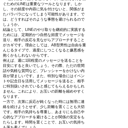
ぐためのLINEは重要なツールとなります。しか
し、その頻度や内容に気を付けないと、関係がま
たバラバラになってしまう可能性があります。で
は、どうすればそのような事態を避けられるので
しょうか。
結論として、LINEのやり取りを継続的に実践する
ためには、定期的かつ自然な頻度でメッセージを
送り、相手の反応を見ながらアプローチすること
がカギです。理由としては、AB型男性は自由を重
んじるタイプで、過度にしつこくなると嫌悪感を
抱くかもしれないからです。
例えば、週に1回程度のメッセージを送ることを
目安にすると良いでしょう。その際、ただの世間
話や気軽な質問など、プレッシャーをかけない内
容が望ましいです。また、特別な場合にはイベン
トや記念日を活用してメッセージを送ると、相手
に特別扱いされていると感じてもらえるかもしれ
ません。これにより、お互いの距離を縮めやすく
なります。
一方で、次第に反応が鈍くなった時には無理に連
絡を続けようとせず、少し距離を置くことも大切
です。相手の気持ちを尊重し、あまりにも自己中
心的なアプローチを避けることが関係の安定をも
たらします。時間を置くことで、お互いの気持ち
も落ち着くでしょう。