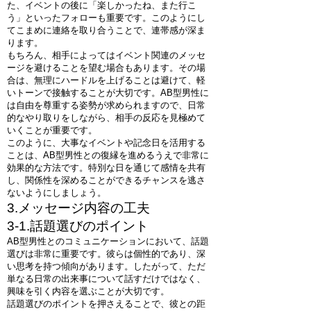
た、イベントの後に「楽しかったね、また行こ
う」といったフォローも重要です。このようにし
てこまめに連絡を取り合うことで、連帯感が深ま
ります。
もちろん、相手によってはイベント関連のメッセ
ージを避けることを望む場合もあります。その場
合は、無理にハードルを上げることは避けて、軽
いトーンで接触することが大切です。AB型男性に
は自由を尊重する姿勢が求められますので、日常
的なやり取りをしながら、相手の反応を見極めて
いくことが重要です。
このように、大事なイベントや記念日を活用する
ことは、AB型男性との復縁を進めるうえで非常に
効果的な方法です。特別な日を通じて感情を共有
し、関係性を深めることができるチャンスを逃さ
ないようにしましょう。
3.メッセージ内容の工夫
3-1.話題選びのポイント
AB型男性とのコミュニケーションにおいて、話題
選びは非常に重要です。彼らは個性的であり、深
い思考を持つ傾向があります。したがって、ただ
単なる日常の出来事について話すだけではなく、
興味を引く内容を選ぶことが大切です。
話題選びのポイントを押さえることで、彼との距