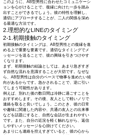
このように、AB型男性に合わせたコミュニケーシ
ョンを心がけることで、復縁に向けた一歩を踏み
出すことができるでしょう。彼の特性を理解し、
適切にアプローチすることが、二人の関係を深め
る最適な方法です。
2.理想的なLINEのタイミング
2-1.初期接触のタイミング
初期接触のタイミングは、AB型男性との復縁を進
める上で重要な要素です。適切なタイミングでメ
ッセージを送ることで、彼の興味を引きつけやす
くなります。
まず、初期接触の結論としては、あまり急ぎすぎ
ず自然な流れを意識することが大切です。なぜな
ら、AB型男性は自分のペースで物事を進めたい傾
向があるからです。急かされることで、逆に引い
てしまう可能性があります。
例えば、別れた後の数日間は冷静に過ごすことを
おすすめします。その後、友人として軽いノリで
連絡を取ると良いでしょう。このとき、彼の日常
や趣味に関連した内容や、共通の友人との出来事
などを話題にすると、自然な会話が生まれやすい
です。また、自分の近況を軽く触れながら、返信
しやすいメッセージを心掛けてください。
あまりにも連絡を控えすぎていると、彼の心から