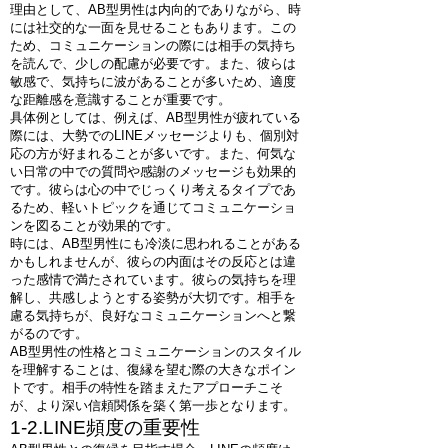
理由として、AB型男性は内向的でありながら、時
には社交的な一面を見せることもあります。この
ため、コミュニケーションの際には相手の気持ち
を読んで、少しの配慮が必要です。また、彼らは
敏感で、気持ちに波があることが多いため、適度
な距離感を意識することが重要です。
具体例としては、例えば、AB型男性が疲れている
際には、大勢でのLINEメッセージよりも、個別対
応の方が好まれることが多いです。また、何気な
い日常の中での質問や感謝のメッセージも効果的
です。彼らは心の中でじっくり考えるタイプであ
るため、軽いトピックを通じてコミュニケーショ
ンを図ることが効果的です。
時には、AB型男性にも冷淡に思われることがある
かもしれませんが、彼らの内面はその反応とは違
った感情で満たされています。彼らの気持ちを理
解し、共感しようとする姿勢が大切です。相手を
慮る気持ちが、良好なコミュニケーションへと繋
がるのです。
AB型男性の性格とコミュニケーションのスタイル
を理解することは、復縁を望む際の大きなポイン
トです。相手の特性を踏まえたアプローチこそ
が、より深い信頼関係を築く第一歩となります。
1-2.LINE頻度の重要性