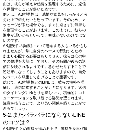
由は、彼らが考えや感情を整理するために、返信
を保留することが多いためです。
例えば、AB型男性は、感情や意見をしっかりと考
えた上で伝えたいと思っています。そのため、メ
ッセージが来た場合でも、すぐに返さずに気持ち
を整理することがあります。このように、彼らの
返事が遅いからといって、興味がないわけではな
いのです。
AB型男性の頻度について懸念する人もいるかもし
れませんが、常に自分のペースで行動するため、
あまり心配する必要はありません。彼らは心の中
での整理を大切にしており、その時間が彼らの返
信に反映されるようです。急かせたりすることで
逆効果になってしまうこともありますので、自分
のペースを尊重してあげることが重要です。
総じて、AB型男性とのLINEは、彼らの性格を理
解し、適切に接することがカギになります。返信
のタイミングにゆとりを持ちつつ、積極的にコミ
ュニケーションを取り続ける姿勢が望まれます。
注意を払うことで、より良い関係を築くことがで
きるでしょう。
5-2.またバラバラにならないLINE
のコツは？
AB型男性との復縁を進める中で、連絡先を再び繋