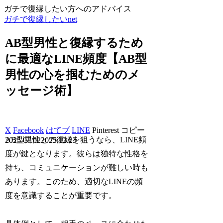
ガチで復縁したい方へのアドバイス
ガチで復縁したいnet
AB型男性と復縁するため
に最適なLINE頻度【AB型
男性の心を掴むためのメ
ッセージ術】
X
Facebook
はてブ
LINE
Pinterest
コピー
AB型男性との復縁を狙うなら、LINE頻
2025.01.02
2025.12.23
度が鍵となります。彼らは独特な性格を
持ち、コミュニケーションが難しい時も
あります。このため、適切なLINEの頻
度を意識することが重要です。