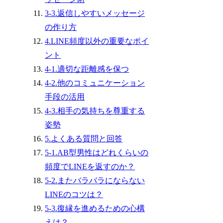
3-3.返信しやすいメッセージ
の作り方
4.LINE頻度以外の重要なポイ
ント
4-1.適切な距離感を保つ
4-2.他のコミュニケーション
手段の活用
4-3.相手の気持ちを尊重する
姿勢
5.よくある質問と回答
5-1.AB型男性はどれくらいの
頻度でLINEを返すのか？
5-2.またバラバラにならない
LINEのコツは？
5-3.復縁を進めるための心構
えは？