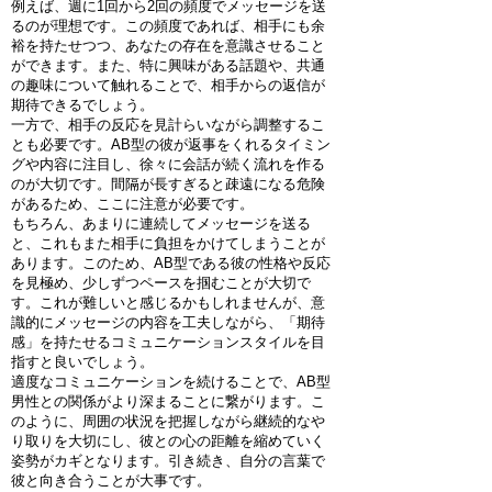
例えば、週に1回から2回の頻度でメッセージを送
るのが理想です。この頻度であれば、相手にも余
裕を持たせつつ、あなたの存在を意識させること
ができます。また、特に興味がある話題や、共通
の趣味について触れることで、相手からの返信が
期待できるでしょう。
一方で、相手の反応を見計らいながら調整するこ
とも必要です。AB型の彼が返事をくれるタイミン
グや内容に注目し、徐々に会話が続く流れを作る
のが大切です。間隔が長すぎると疎遠になる危険
があるため、ここに注意が必要です。
もちろん、あまりに連続してメッセージを送る
と、これもまた相手に負担をかけてしまうことが
あります。このため、AB型である彼の性格や反応
を見極め、少しずつペースを掴むことが大切で
す。これが難しいと感じるかもしれませんが、意
識的にメッセージの内容を工夫しながら、「期待
感」を持たせるコミュニケーションスタイルを目
指すと良いでしょう。
適度なコミュニケーションを続けることで、AB型
男性との関係がより深まることに繋がります。こ
のように、周囲の状況を把握しながら継続的なや
り取りを大切にし、彼との心の距離を縮めていく
姿勢がカギとなります。引き続き、自分の言葉で
彼と向き合うことが大事です。