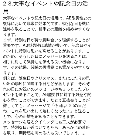
2-3.大事なイベントや記念日の活
用
大事なイベントや記念日の活用は、AB型男性との
復縁において非常に効果的です。特別な日を機に
連絡を取ることで、相手との距離を縮めやすくな
ります。
まず、特別な日が持つ意味合いを理解することが
重要です。AB型男性は感情が豊かで、記念日やイ
ベントに特別な思いを寄せることがあります。こ
のため、そうした日にメッセージを送ることは、
相手に対して気持ちを伝える良い機会になりま
す。その結果、関係の再構築にも繋がりやすくな
ります。
例えば、誕生日やクリスマス、またはふたりの思
い出の場所に関連する日などがあります。それぞ
れの日にお祝いのメッセージやちょっとしたプレ
ゼントを送ることで、AB型男性に対する好意や関
心を示すことができます。たとえ直接会うことが
難しくても、メッセージで「今日は〇〇の日だ
ね、これを思い出して嬉しくなったよ」と送るこ
とで、心の距離を縮めることができます。
メッセージを送るタイミングにも工夫が必要で
す。特別な日が近づいてきたら、あらかじめ連絡
を取り、期待感を高めるのも良いでしょう。ま