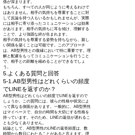
係が深まります。
もちろん、すべての人が同じように考えるわけで
はありません。相手の気持ちを尊重することに対
して反論を持つ人もいるかもしれませんが、実際
には相手に寄り添ったコミュニケーションは効果
があります。相手の気持ちに耳を傾け、理解する
ことで、より強固な絆が生まれます。
相手の気持ちを尊重する姿勢を持ちながら、親し
い関係を築くことは可能です。このアプローチ
は、AB型男性との復縁において特に重要です。理
解と配慮をもってコミュニケーションを行うこと
で、相手との距離を縮めることができるでしょ
う。
5.よくある質問と回答
5-1.AB型男性はどれくらいの頻度
でLINEを返すのか？
AB型男性はどれくらいの頻度でLINEを返すので
しょうか。この質問には、彼らの性格や状況によ
って異なる側面があります。一般的に、AB型男性
はマイペースで、自分の時間を大切にする性格を
持っています。そのため、LINEの返信が遅れるこ
とも少なくありません。
結論として、AB型男性のLINEの返答頻度は、数
時間から数日にわたることがあると言えます。理