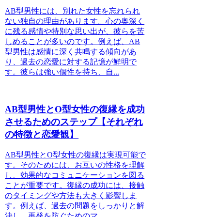
AB型男性には、別れた女性を忘れられ
ない独自の理由があります。心の奥深く
に残る感情や特別な思い出が、彼らを苦
しめることが多いのです。例えば、AB
型男性は感情に深く共鳴する傾向があ
り、過去の恋愛に対する記憶が鮮明で
す。彼らは強い個性を持ち、自...
AB型男性とO型女性の復縁を成功
させるためのステップ【それぞれ
の特徴と恋愛観】
AB型男性とO型女性の復縁は実現可能で
す。そのためには、お互いの性格を理解
し、効果的なコミュニケーションを図る
ことが重要です。復縁の成功には、接触
のタイミングや方法も大きく影響しま
す。例えば、過去の問題をしっかりと解
決し、再発を防ぐためのマ...