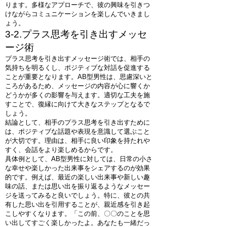
ります。多様なアプローチで、彼の興味を引きつ
けながらコミュニケーションを楽しんでいきまし
ょう。
3-2.プラス思考を引き出すメッセ
ージ術
プラス思考を引き出すメッセージ術では、相手の
気持ちを明るくし、ポジティブな対話を促進する
ことが重要となります。AB型男性は、思慮深いと
ころがあるため、メッセージの内容が心に響くか
どうかが多くの影響を与えます。適切な工夫を施
すことで、復縁に向けて大きなステップとなるで
しょう。
結論として、相手のプラス思考を引き出すために
は、ポジティブな話題や表現を意識して選ぶこと
が大切です。理由は、相手に良い印象を持たれや
すく、会話をより楽しめるからです。
具体例として、AB型男性に対しては、日常の小さ
な幸せや楽しかった出来事をシェアするのが効果
的です。例えば、最近の楽しい出来事や新しい趣
味の話、または思い出を振り返るようなメッセー
ジを送ってみると良いでしょう。特に、彼との共
有した思い出を引用することが、親近感を引き起
こしやすくなります。「この前、〇〇のことを思
い出してすごく楽しかったよ。あなたも一緒だっ