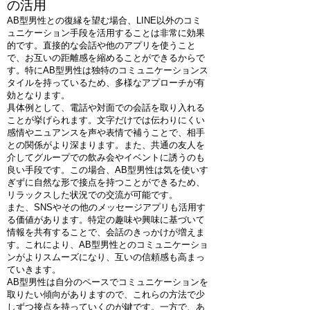
の活用
AB型男性との復縁を望む場合、LINE以外のコミ
ュニケーション手段を活用することは非常に効果
的です。直接的な会話や他のアプリを使うこと
で、お互いの距離感を縮めることができるからで
す。特にAB型男性は独特のコミュニケーションス
タイルを持っているため、多様なアプローチが有
効となります。
具体例として、電話や対面での会話を取り入れる
ことが挙げられます。文字だけでは伝わりにくい
感情やニュアンスを声や表情で補うことで、相手
との関係がより深まります。また、共通の友人を
介してグループでの飲み会やイベントに誘うのも
良い手段です。この場合、AB型男性は気を使いす
ぎずに自然な形で接点を持つことができるため、
リラックスした状況での交流が可能です。
また、SNSやその他のメッセージアプリも活用す
る価値があります。特定の趣味や興味に基づいて
情報を共有することで、会話のきっかけが増えま
す。これにより、AB型男性とのコミュニケーショ
ンがよりスムーズになり、互いの信頼感も高まっ
ていきます。
AB型男性は自分のペースでコミュニケーションを
取りたい傾向がありますので、これらの方法で少
しずつ接点を持っていくのが鍵です。一方で、あ