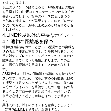
やすくなります。
以上のポイントを踏まえると、AB型男性との復縁
を目指す際のLINEコミュニケーションが大きく改
善されるでしょう。相手のペースに合わせつつ、
自然体で接することが重要です。このアプローチ
を試してみると、期待以上の反応が得られるかも
しれません。
4.LINE頻度以外の重要なポイント
4-1.適切な距離感を保つ
適切な距離感を保つことは、AB型男性との復縁を
進める上で非常に重要です。距離感を誤ると、相
手に対するプレッシャーを感じさせたり、逆に距
離を置かれてしまう可能性があります。そのた
め、適切な距離感を意識することが鍵となりま
す。
AB型男性は、独自の価値観や感情の波を持つ人が
多いです。そのため、彼らが求める距離感は他の
血液型とは異なることがあります。特に、彼らは
自分のプライバシーを重視するため、急に詰め寄
るようなアプローチは逆効果です。一歩引いて、
相手が心地よく感じる距離を保つことが重要で
す。
具体的には、以下のポイントを意識しましょう：
– 定期的にLINEを送るが、頻繁すぎない