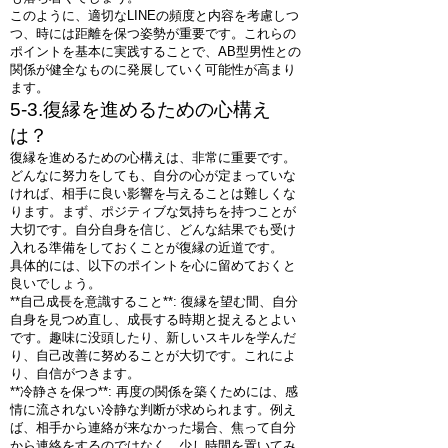
このように、適切なLINEの頻度と内容を考慮しつ
つ、時には距離を保つ姿勢が重要です。これらの
ポイントを基本に実践することで、AB型男性との
関係が健全なものに発展していく可能性が高まり
ます。
5-3.復縁を進めるための心構え
は？
復縁を進めるための心構えは、非常に重要です。
どんなに努力をしても、自分の心が定まっていな
ければ、相手に良い影響を与えることは難しくな
ります。まず、ポジティブな気持ちを持つことが
大切です。自分自身を信じ、どんな結果でも受け
入れる準備をしておくことが復縁の近道です。
具体的には、以下のポイントを心に留めておくと
良いでしょう。
**自己成長を意識すること**: 復縁を望む間、自分
自身を見つめ直し、成長する時期と捉えるとよい
です。趣味に没頭したり、新しいスキルを学んだ
り、自己改善に努めることが大切です。これによ
り、自信がつきます。
**冷静さを保つ**: 再度の関係を築くためには、感
情に流されない冷静な判断が求められます。例え
ば、相手から連絡が来なかった場合、焦って自分
から連絡をするのではなく、少し時間を置いてみ