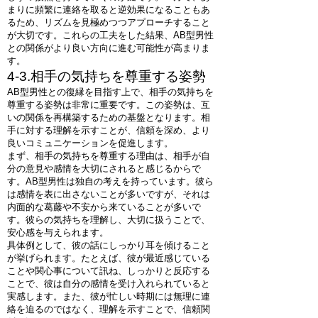
まりに頻繁に連絡を取ると逆効果になることもあ
るため、リズムを見極めつつアプローチすること
が大切です。これらの工夫をした結果、AB型男性
との関係がより良い方向に進む可能性が高まりま
す。
4-3.相手の気持ちを尊重する姿勢
AB型男性との復縁を目指す上で、相手の気持ちを
尊重する姿勢は非常に重要です。この姿勢は、互
いの関係を再構築するための基盤となります。相
手に対する理解を示すことが、信頼を深め、より
良いコミュニケーションを促進します。
まず、相手の気持ちを尊重する理由は、相手が自
分の意見や感情を大切にされると感じるからで
す。AB型男性は独自の考えを持っています。彼ら
は感情を表に出さないことが多いですが、それは
内面的な葛藤や不安から来ていることが多いで
す。彼らの気持ちを理解し、大切に扱うことで、
安心感を与えられます。
具体例として、彼の話にしっかり耳を傾けること
が挙げられます。たとえば、彼が最近感じている
ことや関心事について訊ね、しっかりと反応する
ことで、彼は自分の感情を受け入れられていると
実感します。また、彼が忙しい時期には無理に連
絡を迫るのではなく、理解を示すことで、信頼関