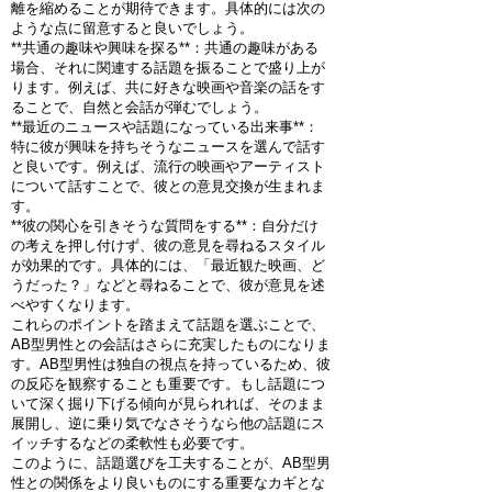
離を縮めることが期待できます。具体的には次の
ような点に留意すると良いでしょう。
**共通の趣味や興味を探る**：共通の趣味がある
場合、それに関連する話題を振ることで盛り上が
ります。例えば、共に好きな映画や音楽の話をす
ることで、自然と会話が弾むでしょう。
**最近のニュースや話題になっている出来事**：
特に彼が興味を持ちそうなニュースを選んで話す
と良いです。例えば、流行の映画やアーティスト
について話すことで、彼との意見交換が生まれま
す。
**彼の関心を引きそうな質問をする**：自分だけ
の考えを押し付けず、彼の意見を尋ねるスタイル
が効果的です。具体的には、「最近観た映画、ど
うだった？」などと尋ねることで、彼が意見を述
べやすくなります。
これらのポイントを踏まえて話題を選ぶことで、
AB型男性との会話はさらに充実したものになりま
す。AB型男性は独自の視点を持っているため、彼
の反応を観察することも重要です。もし話題につ
いて深く掘り下げる傾向が見られれば、そのまま
展開し、逆に乗り気でなさそうなら他の話題にス
イッチするなどの柔軟性も必要です。
このように、話題選びを工夫することが、AB型男
性との関係をより良いものにする重要なカギとな