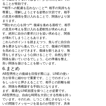
ることが有効です。
**相手への配慮を忘れないこと**: 相手の気持ちを
尊重し、理解しようとする姿勢が大切です。相手
の意見や感情を受け入れることで、関係がより深
まります。
**開かれた心を持つ**: 復縁を進める過程で、相手
の意見や考えを受け入れる柔軟性が求められま
す。絶対に自分の要求だけを追い求めると、関係
が壊れてしまうこともあります。
これらのポイントを踏まえつつ、焦らずに自分自
身を磨きながら進んでいくことで、復縁の可能性
を高めることができます。復縁を願うあまり、無
理をしすぎないよう心掛けることで、自然な形で
関係を築いていけるでしょう。心の準備を整え、
良い関係を築けることを願っています。
6.まとめ
AB型男性との復縁を目指す際には、LINEの使い
方が非常に細やかで重要です。ここでのポイント
をしっかりと押さえることで、相手との距離を縮
め、関係を再構築する手助けになります。
まず、最適なLINE頻度を保つことが必要です。
AB型男性は、自由な時間を大切にする性格を持っ
ています。そのため、しつこく感じさせないくら
いの間隔でメッセージを送るのが理想です。具体