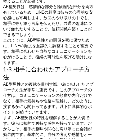
考えることが必要です。
AB型男性は、感情的な部分と論理的な部分を両方
有しているため、LINEの頻度は彼らの心理的な安
心感にも寄与します。数回のやり取りの中でも、
相手に寄り添う言葉を伝えたり、共通の趣味につ
いて触れたりすることで、信頼関係を築くことが
できるでしょう。
このように、AB型男性との関係を密に保つため
に、LINEの頻度を意識的に調整することが重要で
す。相手に合わせた自然なコミュニケーションを
心がけることで、復縁の可能性を広げる助けにな
ります。
1-3.相手に合わせたアプローチ方
法
AB型男性との復縁を目指す際、彼に合わせたアプ
ローチ方法が非常に重要です。このアプローチの
仕方は、コミュニケーションの頻度や内容だけで
なく、相手の気持ちや性格を理解し、どのように
接するかにも関わってきます。以下に具体的なポ
イントを挙げていきます。
まず、AB型男性の特性を理解することが大切で
す。彼らは知的で独特な感性を持っています。だ
からこそ、相手の趣味や関心に寄り添った会話が
効果的です。基本的に、自分の考えや感情をオー