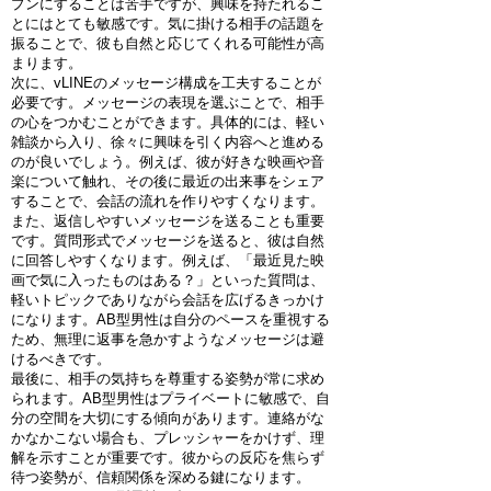
プンにすることは苦手ですが、興味を持たれるこ
とにはとても敏感です。気に掛ける相手の話題を
振ることで、彼も自然と応じてくれる可能性が高
まります。
次に、vLINEのメッセージ構成を工夫することが
必要です。メッセージの表現を選ぶことで、相手
の心をつかむことができます。具体的には、軽い
雑談から入り、徐々に興味を引く内容へと進める
のが良いでしょう。例えば、彼が好きな映画や音
楽について触れ、その後に最近の出来事をシェア
することで、会話の流れを作りやすくなります。
また、返信しやすいメッセージを送ることも重要
です。質問形式でメッセージを送ると、彼は自然
に回答しやすくなります。例えば、「最近見た映
画で気に入ったものはある？」といった質問は、
軽いトピックでありながら会話を広げるきっかけ
になります。AB型男性は自分のペースを重視する
ため、無理に返事を急かすようなメッセージは避
けるべきです。
最後に、相手の気持ちを尊重する姿勢が常に求め
られます。AB型男性はプライベートに敏感で、自
分の空間を大切にする傾向があります。連絡がな
かなかこない場合も、プレッシャーをかけず、理
解を示すことが重要です。彼からの反応を焦らず
待つ姿勢が、信頼関係を深める鍵になります。