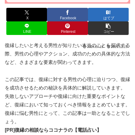
X
Facebook
はてブ
LINE
Pinterest
コピー
復縁したいと考える男性が知りたい本当のことを探求する
2024.07.15
2025.12.23
際、男性の心理やアクション、成功のための具体的な方法
など、さまざまな要素が関わってきます。
この記事では、復縁に対する男性の心理に迫りつつ、復縁
を成功させるための秘訣を具体的に解説していきます。
失敗しないアプローチや復縁に向けた重要なポイントな
ど、復縁において知っておくべき情報をまとめています。
復縁に悩む男性にとって、この記事は一助となることでし
ょう。
[PR]復縁の相談ならココナラの【電話占い】