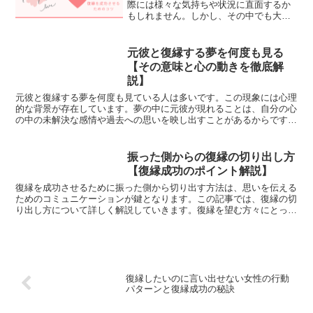
際には様々な気持ちや状況に直面するか
もしれません。しかし、その中でも大切
なのは自分の気持ちを正直に伝えること
です。元カノとの復縁を成功させるため
には、きめ細かな心の準備や適切なコミ
元彼と復縁する夢を何度も見る
ュニケーションが欠かせま...
【その意味と心の動きを徹底解
説】
元彼と復縁する夢を何度も見ている人は多いです。この現象には心理
的な背景が存在しています。夢の中に元彼が現れることは、自分の心
の中の未解決な感情や過去への思いを映し出すことがあるからです。
例えば、過去の恋愛を振り返ることで、自分が何を求めてい...
振った側からの復縁の切り出し方
【復縁成功のポイント解説】
復縁を成功させるために振った側から切り出す方法は、思いを伝える
ためのコミュニケーションが鍵となります。この記事では、復縁の切
り出し方について詳しく解説していきます。復縁を望む方々にとっ
て、心理学的アプローチや効果的なコミュニケーション術など...
復縁したいのに言い出せない女性の行動
パターンと復縁成功の秘訣