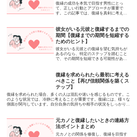
復縁の成功を本気で目指す男性にとっ
て、正しい行動とアプローチが重要で
す。この記事では、復縁を真剣に考える
男性が取るべき行動や心構えについて詳
しく解説しています。自己成長や心の準
備、効果的なコミュニケーション方法な
彼女がいる元彼と復縁するまでの
ど、成功するためのポイントを...
期間【復縁までの期間を短縮する
ためのヒント】
彼女がいる元彼との復縁を望む気持ちが
あるのなら、特定のステップを踏むこと
で、その期間を短縮できる可能性があり
ます。復縁を望む理由には、過去の関係
の良さや未練が強いことが挙げられます
が、元彼の現在の状況も理解する必要が
復縁を求められたら最初に考える
あります。例えば、彼が現...
べきこと【再び信頼関係を築くス
テップ】
復縁を求められた場合、多くの人は混乱や迷いを感じるものです。こ
のような状況では、冷静に考えることが重要です。復縁には、様々な
側面が関与しています。自分自身の気持ちや相手の状況をしっかり理
解することで、次のステップを見極める手助けになります。...
元カノと復縁したいときの連絡方
法ポイントまとめ
元カノとの関係を修復し、復縁を目指す